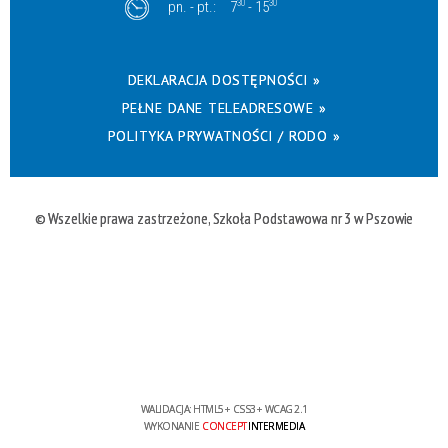
pn. - pt.:
7
30
- 15
30
DEKLARACJA DOSTĘPNOŚCI »
PEŁNE DANE TELEADRESOWE »
POLITYKA PRYWATNOŚCI / RODO »
© Wszelkie prawa zastrzeżone, Szkoła Podstawowa nr 3 w Pszowie
WALIDACJA:
HTML5
+
CSS3
+
WCAG 2.1
WYKONANIE
CONCEPT
INTERMEDIA