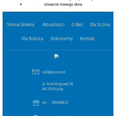
Strona Główna
Aktualności
O Nas
Dla Ucznia
Dla Rodzica
Dokumenty
Kontakt
sp3@pszow.pl
ul. Armii Krajowej 54,
44-370 Pszów
tel.:
324540612