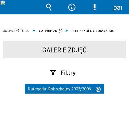
pane
Wyszukiwarka
Narzędzia
Menu
szczegółowe
JESTEŚ TUTAJ
GALERIE ZDJĘĆ
ROK SZKOLNY 2005/2006
GALERIE ZDJĘĆ
Filtry
Fraza
Kategoria:
Rok szkolny 2005/2006
Usuń
ten
filtr
Kategoria