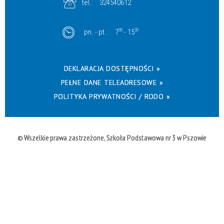
tel.:
324540612
pn. - pt.:
7
30
- 15
30
DEKLARACJA DOSTĘPNOŚCI »
PEŁNE DANE TELEADRESOWE »
POLITYKA PRYWATNOŚCI / RODO »
© Wszelkie prawa zastrzeżone, Szkoła Podstawowa nr 3 w Pszowie