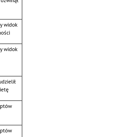
rozwinął
y widok
ności
y widok
dzielił
ietę
yptów
yptów