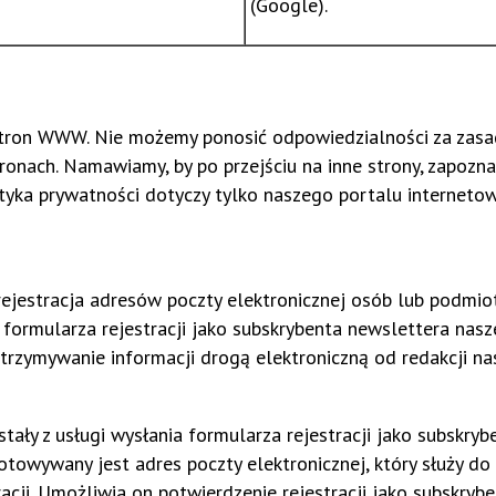
(Google).
 stron WWW. Nie możemy ponosić odpowiedzialności za zasa
onach. Namawiamy, by po przejściu na inne strony, zapoznać
ityka prywatności dotyczy tylko naszego portalu interneto
ejestracja adresów poczty elektronicznej osób lub podmio
a formularza rejestracji jako subskrybenta newslettera nas
otrzymywanie informacji drogą elektroniczną od redakcji n
tały z usługi wysłania formularza rejestracji jako subskryb
owywany jest adres poczty elektronicznej, który służy do
racji. Umożliwia on potwierdzenie rejestracji jako subskryb