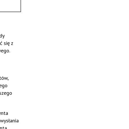
dy
 się z
wego.
tów,
zego
aszego
enta
 wysłania
enta