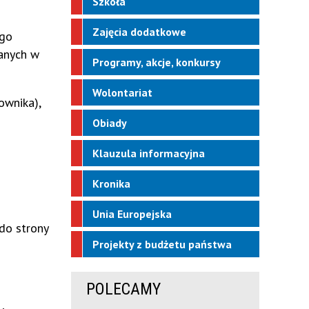
Szkoła
Zajęcia dodatkowe
ego
wanych w
Programy, akcje, konkursy
Wolontariat
ownika),
Obiady
Klauzula informacyjna
Kronika
Unia Europejska
 do strony
Projekty z budżetu państwa
POLECAMY