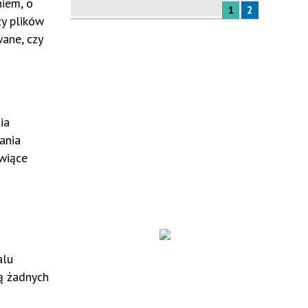
niem, o
1
2
zy plików
ane, czy
ia
ania
wiące
alu
ją żadnych