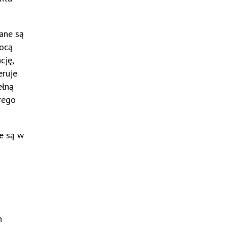
ane są
mocą
cję,
eruje
ełną
rego
e są w
h