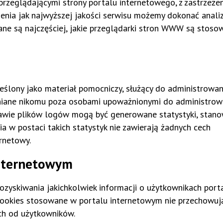
przeglądającymi strony portalu internetowego, z zastrzeże
ienia jak najwyższej jakości serwisu możemy dokonać anali
ane są najczęściej, jakie przeglądarki stron WWW są stosow
eślony jako materiał pomocniczy, służący do administrowan
wniane nikomu poza osobami upoważnionymi do administrow
tawie plików logów mogą być generowane statystyki, stano
w postaci takich statystyk nie zawierają żadnych cech
ernetowy.
internetowym
zyskiwania jakichkolwiek informacji o użytkownikach port
ki Cookies stosowane w portalu internetowym nie przechowu
ych od użytkowników.