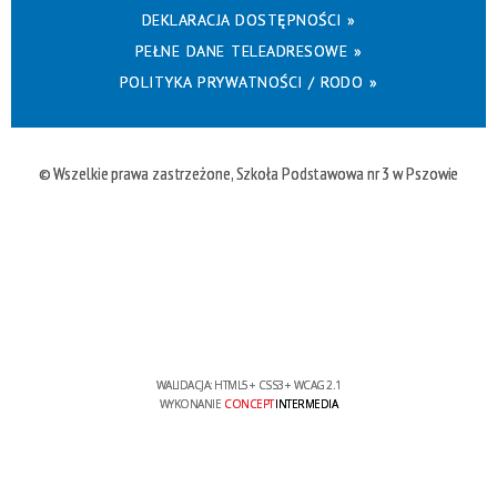
DEKLARACJA DOSTĘPNOŚCI »
PEŁNE DANE TELEADRESOWE »
POLITYKA PRYWATNOŚCI / RODO »
© Wszelkie prawa zastrzeżone, Szkoła Podstawowa nr 3 w Pszowie
WALIDACJA:
HTML5
+
CSS3
+
WCAG 2.1
WYKONANIE
CONCEPT
INTERMEDIA