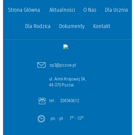
Strona Główna
Aktualności
O Nas
Dla Ucznia
Dla Rodzica
Dokumenty
Kontakt
sp3@pszow.pl
ul. Armii Krajowej 54,
44-370 Pszów
tel.:
324540612
pn. - pt.:
7
30
- 15
30