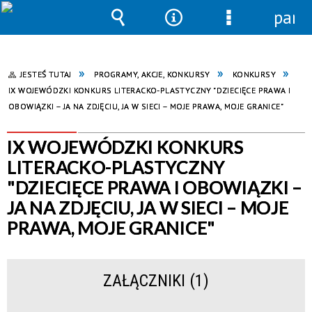
pane
Wyszukiwarka
Narzędzia
Menu
szczegółowe
JESTEŚ TUTAJ
PROGRAMY, AKCJE, KONKURSY
KONKURSY
IX WOJEWÓDZKI KONKURS LITERACKO-PLASTYCZNY "DZIECIĘCE PRAWA I
OBOWIĄZKI – JA NA ZDJĘCIU, JA W SIECI – MOJE PRAWA, MOJE GRANICE"
IX WOJEWÓDZKI KONKURS
LITERACKO-PLASTYCZNY
"DZIECIĘCE PRAWA I OBOWIĄZKI –
JA NA ZDJĘCIU, JA W SIECI – MOJE
PRAWA, MOJE GRANICE"
ZAŁĄCZNIKI (1)