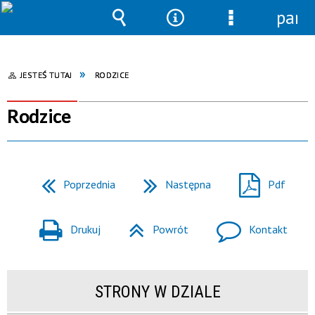
pane
Wyszukiwarka
Narzędzia
Menu
szczegółowe
JESTEŚ TUTAJ
RODZICE
Rodzice
Poprzednia
Następna
Pdf
Drukuj
Powrót
Kontakt
STRONY W DZIALE