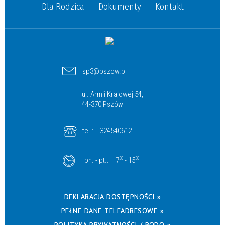
Dla Rodzica
Dokumenty
Kontakt
sp3@pszow.pl
ul. Armii Krajowej 54,
44-370 Pszów
tel.:
324540612
pn. - pt.:
7
30
- 15
30
DEKLARACJA DOSTĘPNOŚCI »
PEŁNE DANE TELEADRESOWE »