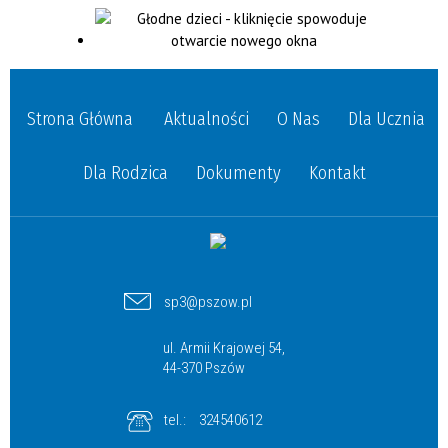
Strona Główna
Aktualności
O Nas
Dla Ucznia
Dla Rodzica
Dokumenty
Kontakt
sp3@pszow.pl
ul. Armii Krajowej 54,
44-370 Pszów
tel.:
324540612