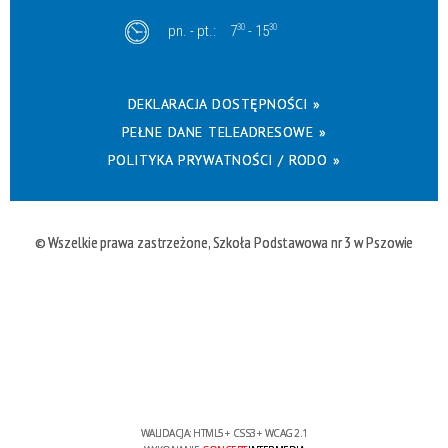
pn. - pt.:
7
30
- 15
30
DEKLARACJA DOSTĘPNOŚCI »
PEŁNE DANE TELEADRESOWE »
POLITYKA PRYWATNOŚCI / RODO »
© Wszelkie prawa zastrzeżone, Szkoła Podstawowa nr 3 w Pszowie
WALIDACJA:
HTML5
+
CSS3
+
WCAG 2.1