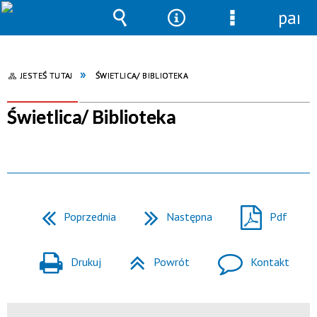
pane
Wyszukiwarka
Narzędzia
Menu
szczegółowe
JESTEŚ TUTAJ
ŚWIETLICA/ BIBLIOTEKA
Świetlica/ Biblioteka
Poprzednia
Następna
Pdf
Drukuj
Powrót
Kontakt