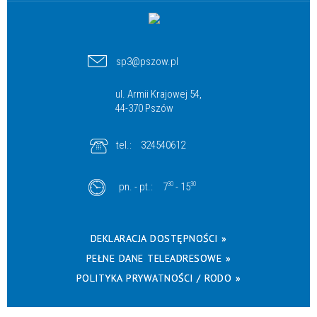
sp3@pszow.pl
ul. Armii Krajowej 54,
44-370 Pszów
tel.:
324540612
pn. - pt.:
7
30
- 15
30
DEKLARACJA DOSTĘPNOŚCI »
PEŁNE DANE TELEADRESOWE »
POLITYKA PRYWATNOŚCI / RODO »