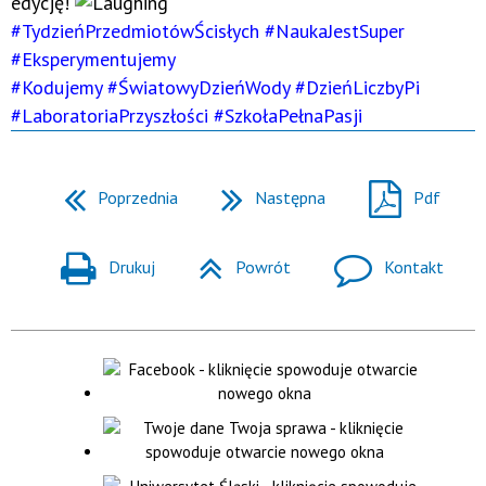
edycję!
#TydzieńPrzedmiotówŚcisłych
#NaukaJestSuper
#Eksperymentujemy
#Kodujemy
#ŚwiatowyDzieńWody
#DzieńLiczbyPi
#LaboratoriaPrzyszłości
#SzkołaPełnaPasji
Poprzednia
Następna
Pdf
Drukuj
Powrót
Kontakt