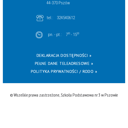
44-370 Pszów
tel.:
324540612
pn. - pt.:
7
30
- 15
30
DEKLARACJA DOSTĘPNOŚCI »
PEŁNE DANE TELEADRESOWE »
POLITYKA PRYWATNOŚCI / RODO »
© Wszelkie prawa zastrzeżone, Szkoła Podstawowa nr 3 w Pszowie