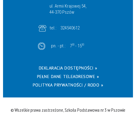
ul. Armii Krajowej 54,
44-370 Pszów
tel.:
324540612
pn. - pt.:
7
30
- 15
30
DEKLARACJA DOSTĘPNOŚCI »
PEŁNE DANE TELEADRESOWE »
POLITYKA PRYWATNOŚCI / RODO »
© Wszelkie prawa zastrzeżone, Szkoła Podstawowa nr 3 w Pszowie