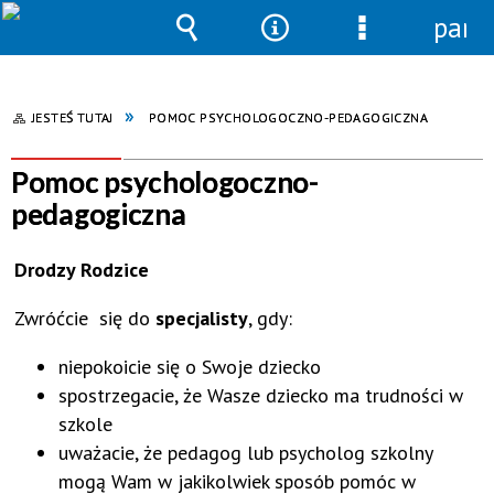
pane
Wyszukiwarka
Narzędzia
Menu
szczegółowe
JESTEŚ TUTAJ
POMOC PSYCHOLOGOCZNO-PEDAGOGICZNA
Pomoc psychologoczno-
pedagogiczna
Drodzy Rodzice
Zwróćcie się do
specjalisty
, gdy:
niepokoicie się o Swoje dziecko
spostrzegacie, że Wasze dziecko ma trudności w
szkole
uważacie, że pedagog lub psycholog szkolny
mogą Wam w jakikolwiek sposób pomóc w