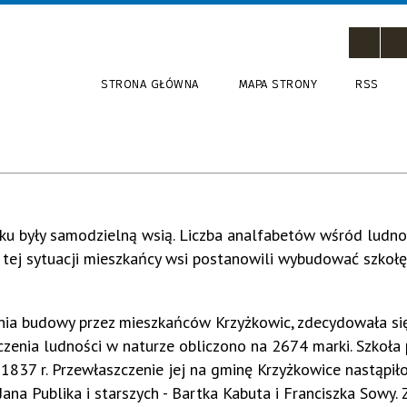
STRONA GŁÓWNA
MAPA STRONY
RSS
eku były samodzielną wsią. Liczba analfabetów wśród ludno
 tej sytuacji mieszkańcy wsi postanowili wybudować szkoł
nia budowy przez mieszkańców Krzyżkowic, zdecydowała si
zenia ludności w naturze obliczono na 2674 marki. Szkoła
 1837 r. Przewłaszczenie jej na gminę Krzyżkowice nastąpił
ana Publika i starszych - Bartka Kabuta i Franciszka Sowy.