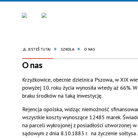
JESTEŚ TUTAJ
SZKOŁA
O NAS
O nas
Krzyżkowice, obecnie dzielnica Pszowa, w XIX wi
powyżej 10. roku życia wynosiła wtedy aż 66%. W
braku środków na taką inwestycję.
Rejencja opolska, widząc niemożność sfinansowa
wszystkie koszty wynoszące 12485 marek. Świadc
na parceli wykrojonej z posiadłości utworzonej w
sądowym z dnia 8.10.1883 r. na życzenie sołtysa J