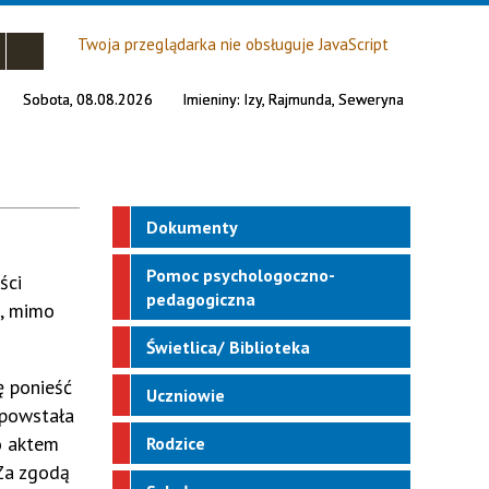
Twoja przeglądarka nie obsługuje JavaScript
Sobota, 08.08.2026
Imieniny:
Izy, Rajmunda, Seweryna
Dokumenty
Pomoc psychologoczno-
ści
pedagogiczna
ę, mimo
Świetlica/ Biblioteka
ę ponieść
Uczniowie
 powstała
o aktem
Rodzice
 Za zgodą