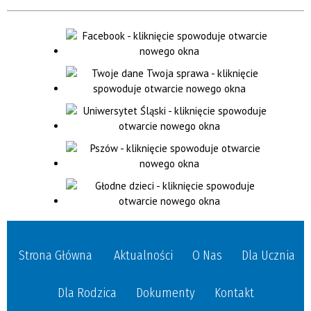
Strona Główna
Aktualności
O Nas
Dla Ucznia
Dla Rodzica
Dokumenty
Kontakt