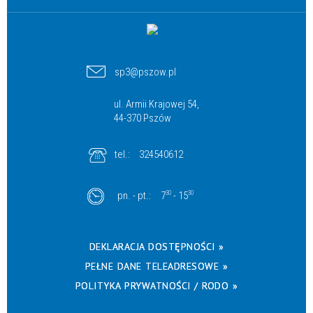
sp3@pszow.pl
ul. Armii Krajowej 54,
44-370 Pszów
tel.:
324540612
pn. - pt.:
7
30
- 15
30
DEKLARACJA DOSTĘPNOŚCI »
PEŁNE DANE TELEADRESOWE »
POLITYKA PRYWATNOŚCI / RODO »