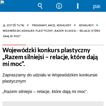
pane
Wyszukiwarka
Narzędzia
Menu
szczegółowe
JESTEŚ TUTAJ
PROGRAMY, AKCJE, KONKURSY
KONKURSY
WOJEWÓDZKI KONKURS PLASTYCZNY „RAZEM SILNIEJSI – RELACJE, KTÓRE
DAJĄ MI MOC”.
Wojewódzki konkurs plastyczny
„Razem silniejsi – relacje, które dają
mi moc”.
Zapraszamy do udziału w Wojewódzkim konkursie
plastycznym
„Razem silniejsi – relacje, które dają mi moc”.