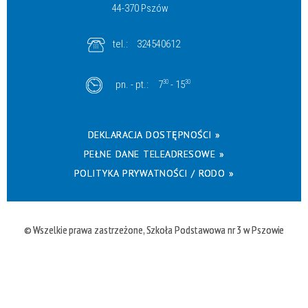
44-370 Pszów
tel.:
324540612
pn. - pt.:
7
30
- 15
30
DEKLARACJA DOSTĘPNOŚCI »
PEŁNE DANE TELEADRESOWE »
POLITYKA PRYWATNOŚCI / RODO »
© Wszelkie prawa zastrzeżone, Szkoła Podstawowa nr 3 w Pszowie