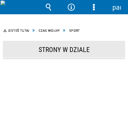
pane
Wyszukiwarka
Narzędzia
Menu
szczegółowe
JESTEŚ TUTAJ
CZAS WOLNY
SPORT
STRONY W DZIALE