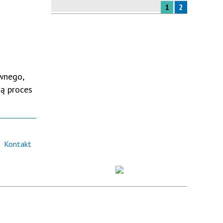
1
2
wnego,
ją proces
Kontakt