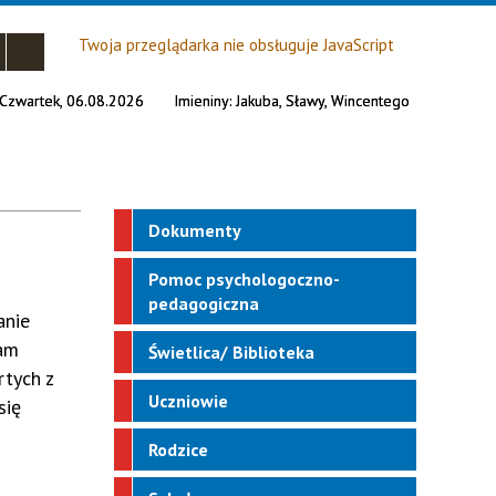
Twoja przeglądarka nie obsługuje JavaScript
Czwartek, 06.08.2026
Imieniny:
Jakuba, Sławy, Wincentego
Dokumenty
Pomoc psychologoczno-
pedagogiczna
anie
ram
Świetlica/ Biblioteka
rtych z
Uczniowie
się
Rodzice