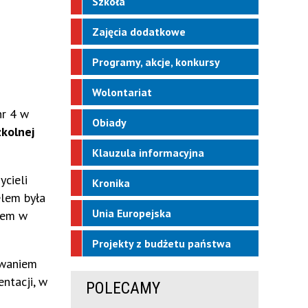
Szkoła
Zajęcia dodatkowe
Programy, akcje, konkursy
Wolontariat
nr 4 w
Obiady
kolnej
Klauzula informacyjna
ycieli
Kronika
elem była
Unia Europejska
iem w
Projekty z budżetu państwa
owaniem
ntacji, w
POLECAMY