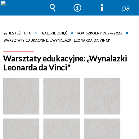
pane
Wyszukiwarka
Narzędzia
Menu
szczegółowe
JESTEŚ TUTAJ
GALERIE ZDJĘĆ
ROK SZKOLNY 2024/2025
WARSZTATY EDUKACYJNE: ,,WYNALAZKI LEONARDA DA VINCI"
Warsztaty edukacyjne: ,,Wynalazki
Leonarda da Vinci"