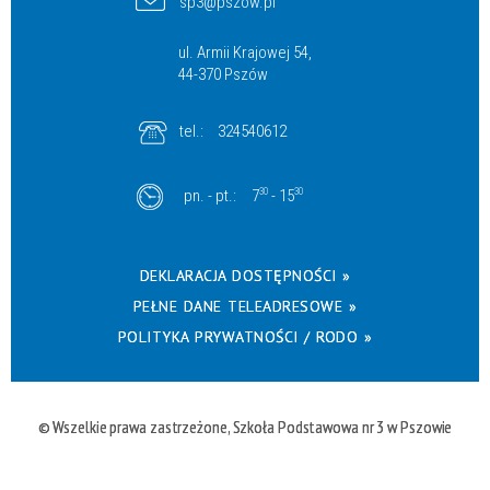
sp3@pszow.pl
ul. Armii Krajowej 54,
44-370 Pszów
tel.:
324540612
pn. - pt.:
7
30
- 15
30
DEKLARACJA DOSTĘPNOŚCI »
PEŁNE DANE TELEADRESOWE »
POLITYKA PRYWATNOŚCI / RODO »
© Wszelkie prawa zastrzeżone, Szkoła Podstawowa nr 3 w Pszowie